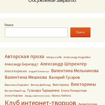
Обсуждение закрыто.
Поиск
Поиск
Авторская проза
Александр Андрейко
Авторы о себе
Александр Шпренгер
Александр Бернгардт
Валентина Мельникова
Алеся Борисюк
Андрей Плетенчук
Валентина Мешкова
Валерий Гусаров
Викторины
Викторина
Вероника Родкевич
Виктор Деобальд
Гульнара Тырышкина
Елена Понкратова
Все про Новый год
Ирина Любина
Елена Рафеева
Звезды советского кино
Клуб интернет-творцов
Лидия Белова