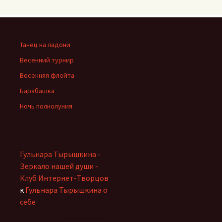
Танец на ладони
Весенний турнир
Весенняя флейта
Барабашка
Ночь полнолуния
Гульнара Тырышкина -
Зеркало нашей души -
Клуб Интернет-Творцов
к
Гульнара Тырышкина о
себе