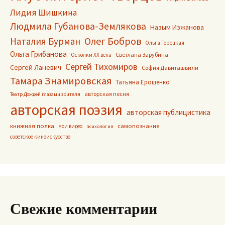
Лидия Шишкина
Людмила Губанова-Землякова
Назым Изжанова
Олег Бобров
Наталия Бурман
Ольга Горецкая
Ольга Грибанова
Светлана Зарубина
Осколки ХХ века
Сергей Тихомиров
Сергей Ланевич
София Давиташвили
Тамара Знамировская
Татьяна Ерошенко
авторская песня
Театр Дождей глазами зрителя
авторская поэзия
авторская публицистика
книжная полка
самопознание
мои видео
психология
советское киноискусство
Свежие комментарии