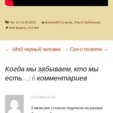
Чат от 12.03.2015
Валерий Гусаров
,
Ольга Грибанова
мои видео
,
поэзия
Навигация
←
«Мой черный человек…»
Сон о полете
→
по
Когда мы забываем, кто мы
есть…
: 6 комментариев
записям
27.11.2015 в 17:34
У меня уже столько подписок на разные