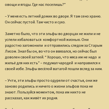
овощи и ягоды. Где нас поселишь?”
– У меня есть летний домик во дворе. Я там сено храню.
Он сейчас пустой. Там чисто и сухо.
Заметно было, что эти эльфы во дворцах не жили и не
успели избаловаться комфортной жизнью. Они
радостно загомонили и отправились следом за Старым
Лисом. Знал бы он, во что он ввязался, но сейчас был
доволен своей затеей. “ Хорошо, что мяса им не надо и
жильё для них есть” – подумал чародей и направился к
своей избе. Эльфы весёлой ватагой пошли вслед за ним.
– Учти, эти эльфы просто одурели от счастья, они же
заново родились и ничего о жизни эльфов пока не
знают. Пользуйся моментом, пока им никто не
рассказал, как живёт их родня.