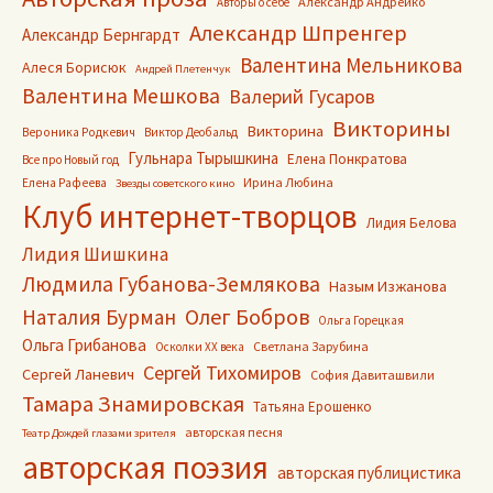
Александр Андрейко
Авторы о себе
Александр Шпренгер
Александр Бернгардт
Валентина Мельникова
Алеся Борисюк
Андрей Плетенчук
Валентина Мешкова
Валерий Гусаров
Викторины
Викторина
Вероника Родкевич
Виктор Деобальд
Гульнара Тырышкина
Елена Понкратова
Все про Новый год
Ирина Любина
Елена Рафеева
Звезды советского кино
Клуб интернет-творцов
Лидия Белова
Лидия Шишкина
Людмила Губанова-Землякова
Назым Изжанова
Олег Бобров
Наталия Бурман
Ольга Горецкая
Ольга Грибанова
Светлана Зарубина
Осколки ХХ века
Сергей Тихомиров
Сергей Ланевич
София Давиташвили
Тамара Знамировская
Татьяна Ерошенко
авторская песня
Театр Дождей глазами зрителя
авторская поэзия
авторская публицистика