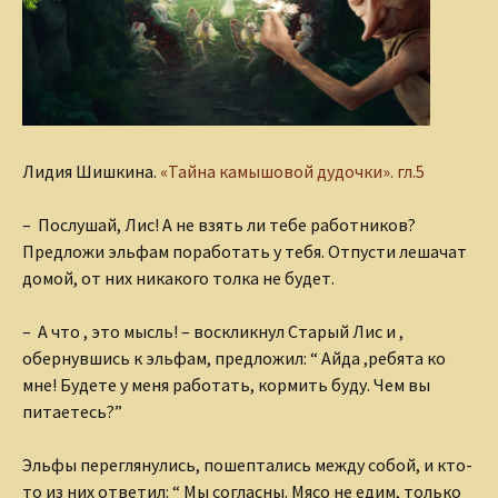
Лидия Шишкина.
«Тайна камышовой дудочки». гл.5
– Послушай, Лис! А не взять ли тебе работников?
Предложи эльфам поработать у тебя. Отпусти лешачат
домой, от них никакого толка не будет.
– А что , это мысль! – воскликнул Старый Лис и ,
обернувшись к эльфам, предложил: “ Айда ,ребята ко
мне! Будете у меня работать, кормить буду. Чем вы
питаетесь?”
Эльфы переглянулись, пошептались между собой, и кто-
то из них ответил: “ Мы согласны. Мясо не едим, только