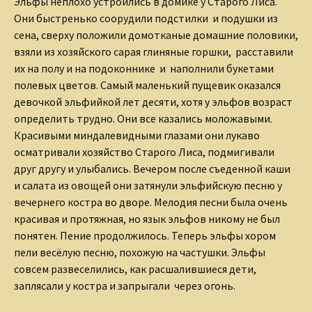
Эльфы неплохо устроились в домике у Старого Лиса.
Они быстренько соорудили подстилки и подушки из
сена, сверху положили домотканые домашние половики,
взяли из хозяйского сарая глиняные горшки, расставили
их на полу и на подоконнике и наполнили букетами
полевых цветов. Самый маленький пущевик оказался
девочкой эльфийкой лет десяти, хотя у эльфов возраст
определить трудно. Они все казались моложавыми.
Красивыми миндалевидными глазами они лукаво
осматривали хозяйство Старого Лиса, подмигивали
друг другу и улыбались. Вечером после съеденной каши
и салата из овощей они затянули эльфийскую песню у
вечернего костра во дворе. Мелодия песни была очень
красивая и протяжная, но язык эльфов никому не был
понятен. Пение продолжилось. Теперь эльфы хором
пели весёлую песню, похожую на частушки. Эльфы
совсем развеселились, как расшалившиеся дети,
заплясали у костра и запрыгали через огонь.