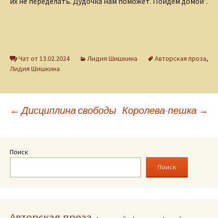
их не переделать. Дудочка нам поможет. Пойдём домой”.
Чат от 13.02.2024
Лидия Шишкина
Авторская проза
,
Лидия Шишкина
Навигация
←
Дисциплина свободы
Королева-пешка
→
по
Поиск
записям
Поиск
Авторская проза