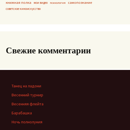
книжная полка
самопознание
мои видео
психология
советское киноискусство
Свежие комментарии
Танец на ладони
Весенний турнир
Весенняя флейта
Барабашка
Ночь полнолуния