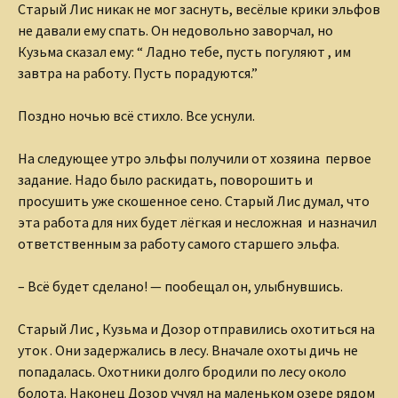
Старый Лис никак не мог заснуть, весёлые крики эльфов
не давали ему спать. Он недовольно заворчал, но
Кузьма сказал ему: “ Ладно тебе, пусть погуляют , им
завтра на работу. Пусть порадуются.”
Поздно ночью всё стихло. Все уснули.
На следующее утро эльфы получили от хозяина первое
задание. Надо было раскидать, поворошить и
просушить уже скошенное сено. Старый Лис думал, что
эта работа для них будет лёгкая и несложная и назначил
ответственным за работу самого старшего эльфа.
– Всё будет сделано! — пообещал он, улыбнувшись.
Старый Лис , Кузьма и Дозор отправились охотиться на
уток . Они задержались в лесу. Вначале охоты дичь не
попадалась. Охотники долго бродили по лесу около
болота. Наконец Дозор учуял на маленьком озере рядом