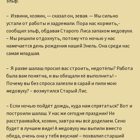
эльф.
– Извини, хозяин, — сказал он, зевая. — Мы сильно
устали от работы и задремали. Пора нас кормить,-
сообщил эльф, обдавая Старого Лиса запахом медовухи.
– Мы решили отдохнуть, потому что ночью у нас
намечается день рождения нашей Энель. Она среди нас
самая младшая.
– Я разве шалаш просил вас строить, недотёпы? Работа
была вам понятна, и вы обещали её выполнить! –
Почему вы без спроса залезли в сарай и пили мою
медовуху? – возмутился Старый Лис.
– Если ночью пойдёт дождь, куда нам спрятаться? Вот и
построили шалаш. У нас же сегодня праздник! Не
расстраивайся, хозяин, завтра мы всё доделаем. Сено
будет в лучшем виде! А медовуху мы выпили вместо
обеда, очень она у тебя вкусная! – похвалил старший