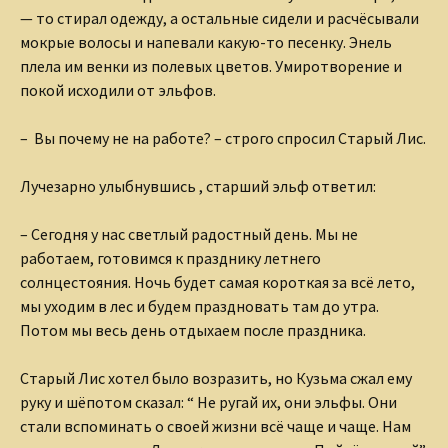
— то стирал одежду, а остальные сидели и расчёсывали
мокрые волосы и напевали какую-то песенку. Энель
плела им венки из полевых цветов. Умиротворение и
покой исходили от эльфов.
– Вы почему не на работе? – строго спросил Старый Лис.
Лучезарно улыбнувшись , старший эльф ответил:
– Сегодня у нас светлый радостный день. Мы не
работаем, готовимся к празднику летнего
солнцестояния. Ночь будет самая короткая за всё лето,
мы уходим в лес и будем праздновать там до утра.
Потом мы весь день отдыхаем после праздника.
Старый Лис хотел было возразить, но Кузьма сжал ему
руку и шёпотом сказал: “ Не ругай их, они эльфы. Они
стали вспоминать о своей жизни всё чаще и чаще. Нам