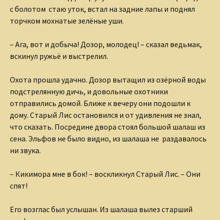
с болотом стаю уток, встал на задние лапы и поднял
торчком мохнатые зелёные уши.
– Ага, вот и добыча! Дозор, молодец! – сказал ведьмак,
вскинул ружьё и выстрелил.
Охота прошла удачно. Дозор вытащил из озёрной воды
подстрелянную дичь, и довольные охотники
отправились домой. Ближе к вечеру они подошли к
дому. Старый Лис остановился и от удивления не знал,
что сказать. Посредине двора стоял большой шалаш из
сена. Эльфов не было видно, из шалаша не раздавалось
ни звука.
– Кикимора мне в бок! – воскликнул Старый Лис. – Они
спят!
Его возглас был услышан. Из шалаша вылез старший