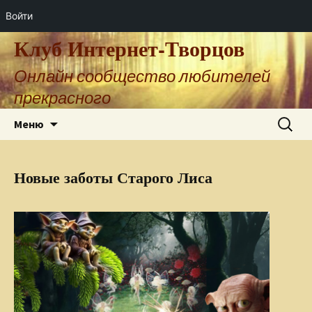
Войти
Клуб Интернет-Творцов
Онлайн сообщество любителей
прекрасного
Перейти
Найти:
Меню
к
содержимому
Новые заботы Старого Лиса