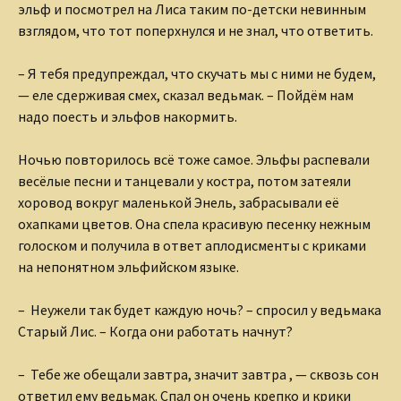
эльф и посмотрел на Лиса таким по-детски невинным
взглядом, что тот поперхнулся и не знал, что ответить.
– Я тебя предупреждал, что скучать мы с ними не будем,
— еле сдерживая смех, сказал ведьмак. – Пойдём нам
надо поесть и эльфов накормить.
Ночью повторилось всё тоже самое. Эльфы распевали
весёлые песни и танцевали у костра, потом затеяли
хоровод вокруг маленькой Энель, забрасывали её
охапками цветов. Она спела красивую песенку нежным
голоском и получила в ответ аплодисменты с криками
на непонятном эльфийском языке.
– Неужели так будет каждую ночь? – спросил у ведьмака
Старый Лис. – Когда они работать начнут?
– Тебе же обещали завтра, значит завтра , — сквозь сон
ответил ему ведьмак. Спал он очень крепко и крики