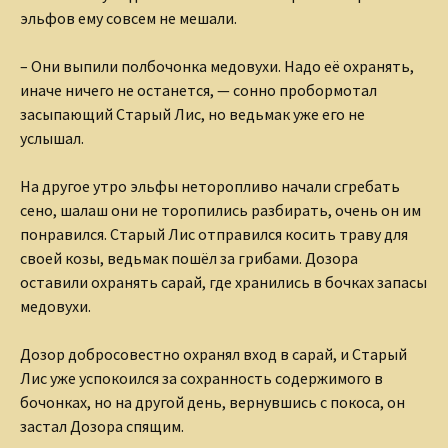
эльфов ему совсем не мешали.
– Они выпили полбочонка медовухи. Надо её охранять,
иначе ничего не останется, — сонно пробормотал
засыпающий Старый Лис, но ведьмак уже его не
услышал.
На другое утро эльфы неторопливо начали сгребать
сено, шалаш они не торопились разбирать, очень он им
понравился. Старый Лис отправился косить траву для
своей козы, ведьмак пошёл за грибами. Дозора
оставили охранять сарай, где хранились в бочках запасы
медовухи.
Дозор добросовестно охранял вход в сарай, и Старый
Лис уже успокоился за сохранность содержимого в
бочонках, но на другой день, вернувшись с покоса, он
застал Дозора спящим.