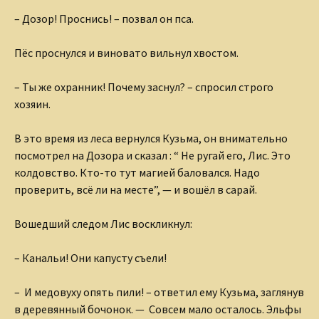
– Дозор! Проснись! – позвал он пса.
Пёс проснулся и виновато вильнул хвостом.
– Ты же охранник! Почему заснул? – спросил строго
хозяин.
В это время из леса вернулся Кузьма, он внимательно
посмотрел на Дозора и сказал : “ Не ругай его, Лис. Это
колдовство. Кто-то тут магией баловался. Надо
проверить, всё ли на месте”, — и вошёл в сарай.
Вошедший следом Лис воскликнул:
– Канальи! Они капусту съели!
– И медовуху опять пили! – ответил ему Кузьма, заглянув
в деревянный бочонок. — Совсем мало осталось. Эльфы