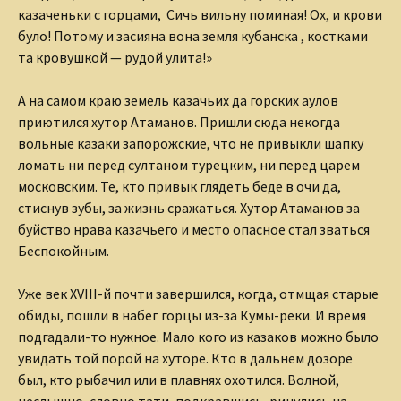
казаченьки с горцами, Сичь вильну поминая! Ох, и крови
було! Потому и засияна вона земля кубанска , костками
та кровушкой — рудой улита!»
А на самом краю земель казачьих да горских аулов
приютился хутор Атаманов. Пришли сюда некогда
вольные казаки запорожские, что не привыкли шапку
ломать ни перед султаном турецким, ни перед царем
московским. Те, кто привык глядеть беде в очи да,
стиснув зубы, за жизнь сражаться. Хутор Атаманов за
буйство нрава казачьего и место опасное стал зваться
Беспокойным.
Уже век XVIII-й почти завершился, когда, отмщая старые
обиды, пошли в набег горцы из-за Кумы-реки. И время
подгадали-то нужное. Мало кого из казаков можно было
увидать той порой на хуторе. Кто в дальнем дозоре
был, кто рыбачил или в плавнях охотился. Волной,
неслышно, словно тати, подкравшись, ринулись на