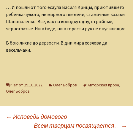
… И пошли от того есаула Василя Крицы, приютившего
ребенка чужого, не мирного племени, станичные казаки
Шаповаленко. Все, как на колодку одну, стройные,
черноглазые. Ни в беде, ни в горести рук не опускающие.
В бою лихие до дерзости. В дни мира хозяева да
весельчаки.
Чат от 29.10.2022
Олег Бобров
Авторская проза
,
Олег Бобров
Навигация
←
Исповедь домового
Всем творцам посвящается…
→