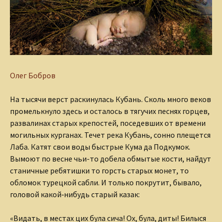
Олег Бобров
На тысячи верст раскинулась Кубань. Сколь много веков
промелькнуло здесь и осталось в тягучих песнях горцев,
развалинах старых крепостей, поседевших от времени
могильных курганах. Течет река Кубань, сонно плещется
Лаба. Катят свои воды быстрые Кума да Подкумок.
Вымоют по весне чьи-то добела обмытые кости, найдут
станичные ребятишки то горсть старых монет, то
обломок турецкой сабли. И только покрутит, бывало,
головой какой‑нибудь старый казак:
«Видать, в местах цих була сича! Ох, була, диты! Билыся