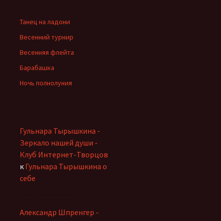
Танец на ладони
Весенний турнир
Весенняя флейта
Барабашка
Ночь полнолуния
Гульнара Тырышкина -
Зеркало нашей души -
Клуб Интернет-Творцов
к
Гульнара Тырышкина о
себе
Александр Шпренгер -