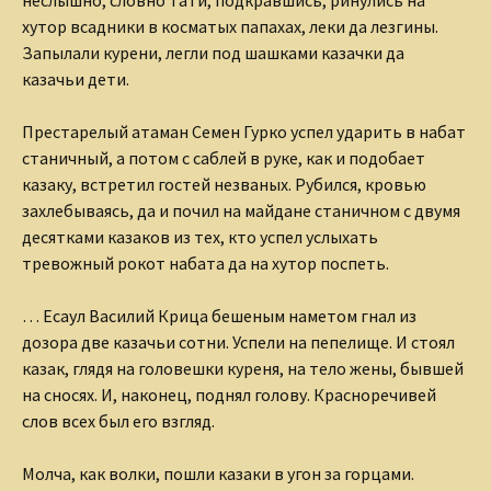
хутор всадники в косматых папахах, леки да лезгины.
Запылали курени, легли под шашками казачки да
казачьи дети.
Престарелый атаман Семен Гурко успел ударить в набат
станичный, а потом с саблей в руке, как и подобает
казаку, встретил гостей незваных. Рубился, кровью
захлебываясь, да и почил на майдане станичном с двумя
десятками казаков из тех, кто успел услыхать
тревожный рокот набата да на хутор поспеть.
… Есаул Василий Крица бешеным наметом гнал из
дозора две казачьи сотни. Успели на пепелище. И стоял
казак, глядя на головешки куреня, на тело жены, бывшей
на сносях. И, наконец, поднял голову. Красноречивей
слов всех был его взгляд.
Молча, как волки, пошли казаки в угон за горцами.