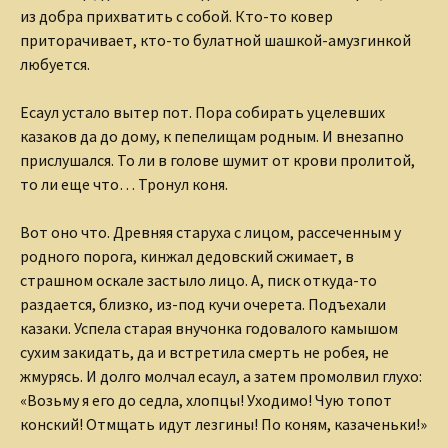
из добра прихватить с собой. Кто-то ковер
приторачивает, кто-то булатной шашкой-амузгинкой
любуется.
Есаул устало вытер пот. Пора собирать уцелевших
казаков да до дому, к пепелищам родным. И внезапно
прислушался. То ли в голове шумит от крови пролитой,
то ли еще что… Тронул коня.
Вот оно что. Древняя старуха с лицом, рассеченным у
родного порога, кинжал дедовский сжимает, в
страшном оскале застыло лицо. А, писк откуда-то
раздается, близко, из-под кучи очерета. Подъехали
казаки. Успела старая внучонка годовалого камышом
сухим закидать, да и встретила смерть не робея, не
жмурясь. И долго молчал есаул, а затем промолвил глухо:
«Возьму я его до седла, хлопцы! Уходимо! Чую топот
конский! Отмщать идут лезгины! По коням, казаченьки!»