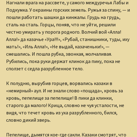
Нагнали врага на рассвете, у самого междуречья Лабы и
Подкумка. У окраины горских земель. Ружья за спину, — и
пошли работать шашки да кинжалы. Грудь на грудь,
сталь на сталь. Горцы, поняв, что не уйти, решили
честно умирать у порога родного. Волчий вой «Алла!
Алла!» да казачье «Ура!!!», «Рубай, станишники, туды, иху
мать!», «Иль Алла!», «Не выдай, казаченьки!», —
смешались. И пошла рубка, звонкая, молчаливая.
Рубились, пока руки держат клинок да пику, пока не
сползет с седла разрубленное тело.
К полудню, вырубив горцев, ворвались казаки в
«немирный» аул. И не знали слово «пощада», кровь за
кровь, пепелище за пепелище! В пики да клинки,
старого да малого! Крица, словно не чуя усталости, не
видя, что течет кровь из уха разрубленного, бился,
словно дикий зверь.
Пепелище, дымятся кое-где сакли. Казаки смотрят, что