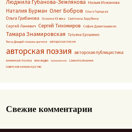
Людмила Губанова-Землякова
Назым Изжанова
Олег Бобров
Наталия Бурман
Ольга Горецкая
Ольга Грибанова
Светлана Зарубина
Осколки ХХ века
Сергей Тихомиров
Сергей Ланевич
София Давиташвили
Тамара Знамировская
Татьяна Ерошенко
авторская песня
Театр Дождей глазами зрителя
авторская поэзия
авторская публицистика
книжная полка
самопознание
мои видео
психология
советское киноискусство
Свежие комментарии