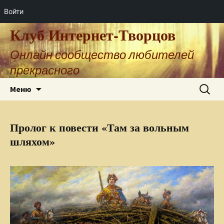
Войти
Клуб Интернет-Творцов
Онлайн сообщество любителей
прекрасного
Перейти
Найти:
Меню
к
содержимому
Пролог к повести «Там за вольным
шляхом»