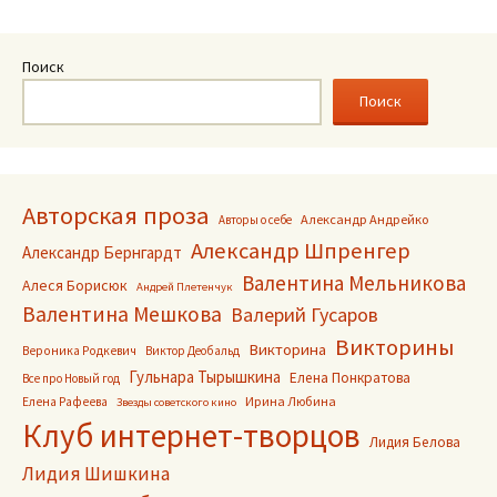
по
записям
Поиск
Поиск
Авторская проза
Александр Андрейко
Авторы о себе
Александр Шпренгер
Александр Бернгардт
Валентина Мельникова
Алеся Борисюк
Андрей Плетенчук
Валентина Мешкова
Валерий Гусаров
Викторины
Викторина
Вероника Родкевич
Виктор Деобальд
Гульнара Тырышкина
Елена Понкратова
Все про Новый год
Ирина Любина
Елена Рафеева
Звезды советского кино
Клуб интернет-творцов
Лидия Белова
Лидия Шишкина