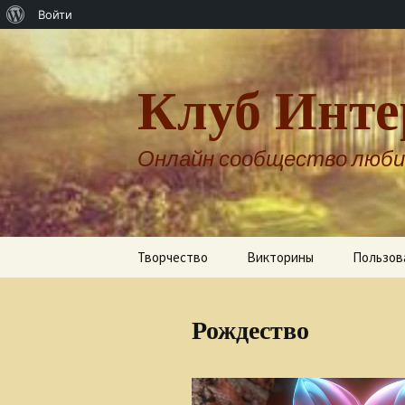
О
Войти
WordPress
Клуб Инте
Онлайн сообщество люби
Перейти
Творчество
Викторины
Пользов
к
содержимому
Авторы о себе
Рождество
Александр Бернгардт
Александр Шпренгер