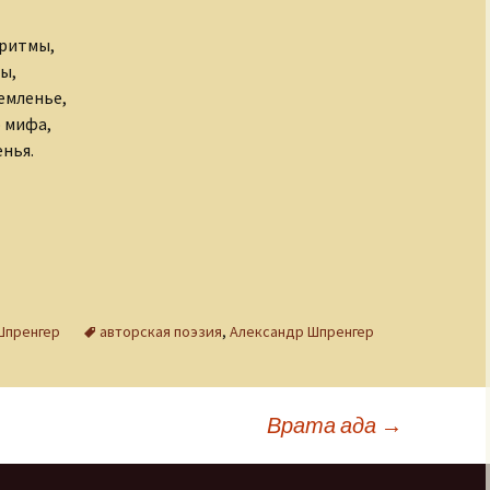
 ритмы,
ы,
емленье,
 мифа,
енья.
Шпренгер
авторская поэзия
,
Александр Шпренгер
Врата ада
→