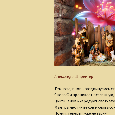
Алеся Борисюк
Андрей Плетенчук
Валерий Гусаров
Валентина Мельникова
Валентина Мешкова
Вероника Родкевич
Виктор Деобальд
Александр Шпренгер
Гульнара Тырышкина
Темнота, вновь раздвинулись с
Снова Ом проникает вселенную,
Елена Понкратова
Циклы вновь чередуют свою глу
Мантра многих веков и слова со
Елена Рафеева
Понял, теперь я уже не засну.