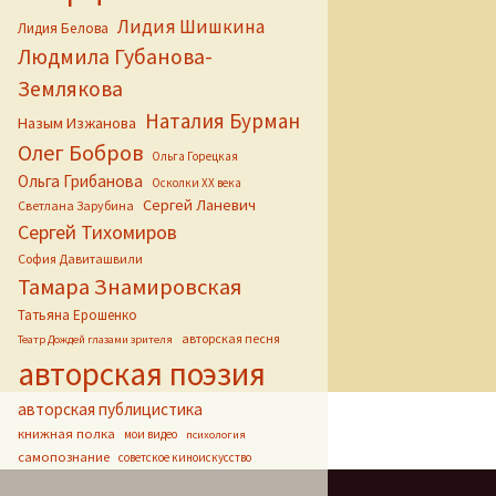
Лидия Шишкина
Лидия Белова
Людмила Губанова-
Землякова
Наталия Бурман
Назым Изжанова
Олег Бобров
Ольга Горецкая
Ольга Грибанова
Осколки ХХ века
Сергей Ланевич
Светлана Зарубина
Сергей Тихомиров
София Давиташвили
Тамара Знамировская
Татьяна Ерошенко
авторская песня
Театр Дождей глазами зрителя
авторская поэзия
авторская публицистика
книжная полка
мои видео
психология
самопознание
советское киноискусство