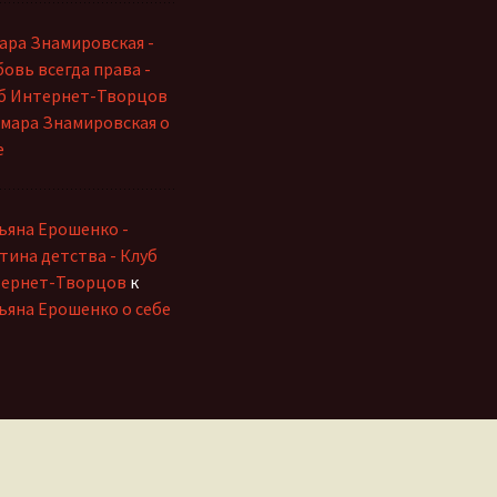
ара Знамировская -
овь всегда права -
б Интернет-Творцов
мара Знамировская о
е
ьяна Ерошенко -
тина детства - Клуб
ернет-Творцов
к
ьяна Ерошенко о себе