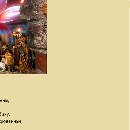
тены,
бину,
кровенные,