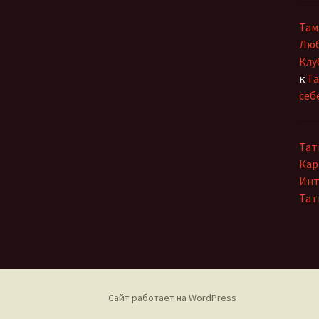
Там
Люб
Клу
к
Та
себ
Тат
Кар
Инт
Тат
Сайт работает на WordPress