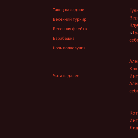
по
Ольга Горецкая
Танец на ладони
Гул
Петр Дубинский
записям
Зер
Весенний турнир
Клу
Весенняя флейта
Светлана Зарубина
к
Гу
Барабашка
себ
Сергей Ланевич
Ночь полнолуния
Сергей Тихомиров
Але
Клю
София Давиташвили
:
Читать далее
Инт
Рождество
Але
Тамара Знамировская
себ
Татьяна Ерошенко
Юлия Иванова
Кот
Инт
Лид