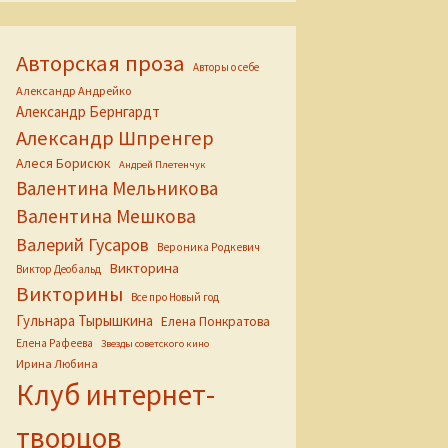
Авторская проза
Авторы о себе
Александр Андрейко
Александр Бернгардт
Александр Шпренгер
Алеся Борисюк
Андрей Плетенчук
Валентина Мельникова
Валентина Мешкова
Валерий Гусаров
Вероника Родкевич
Викторина
Виктор Деобальд
Викторины
Все про Новый год
Гульнара Тырышкина
Елена Понкратова
Елена Рафеева
Звезды советского кино
Ирина Любина
Клуб интернет-
творцов