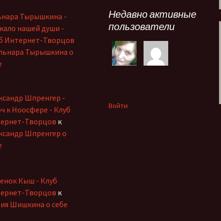
Недавно активные
ьнара Тырышкина -
пользователи
кало нашей души -
б Интернет-Творцов
льнара Тырышкина о
е
ксандр Шпренгер -
Войти
ч к Ноосфере - Клуб
ернет-Творцов
к
ксандр Шпренгер о
е
енок Кыш - Клуб
ернет-Творцов
к
ия Шишкина о себе