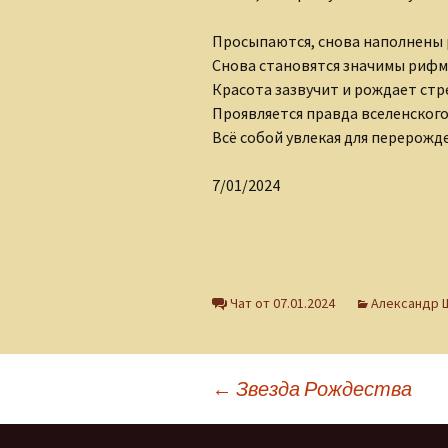
Клуб интернет-
творцов
Просыпаются, снова наполнены
Снова становятся значимы рифм
Лидия Шишкина
Красота зазвучит и рождает стр
Проявляется правда вселенского
Людмила Губанова-
Всё собой увлекая для перерожд
Землякова
Ольга Грибанова
7/01/2024
Николаюс Пузаковас
Наталия Бурман
Чат от 07.01.2024
Александр 
Наталья Бычкова
Мария Горецкая
Навигация
←
Звезда Рождества
Олег Бобров