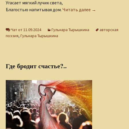
Угасает мягкий лучик света,
Вечер
Благостью напитывая дом.
Читать далее
→
Чат от 11.09.2024
Гульнара Тырышкина
авторская
поэзия
,
Гульнара Тырышкина
Где бродит счастье?..