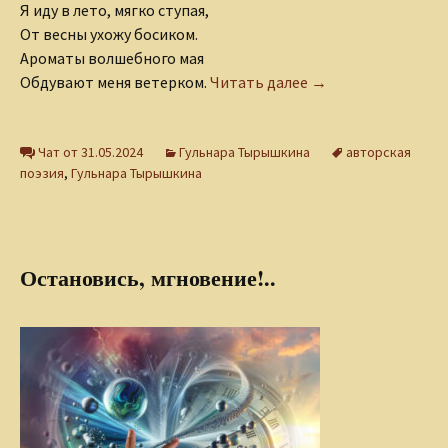
Я иду в лето, мягко ступая,
От весны ухожу босиком.
Ароматы волшебного мая
Иду в лето
Обдувают меня ветерком.
Читать далее
→
Чат от 31.05.2024
Гульнара Тырышкина
авторская
поэзия
,
Гульнара Тырышкина
Остановись, мгновение!..