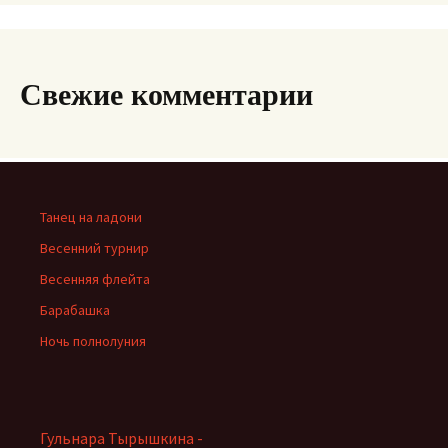
Свежие комментарии
Танец на ладони
Весенний турнир
Весенняя флейта
Барабашка
Ночь полнолуния
Гульнара Тырышкина -