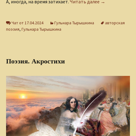
Зеркало нашей 
А, иногда, на время затихает.
Читать далее
→
Чат от 17.04.2024
Гульнара Тырышкина
авторская
поэзия
,
Гульнара Тырышкина
Поэзия. Акростихи