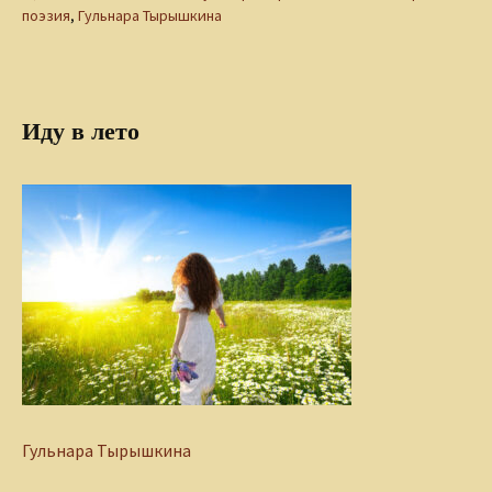
поэзия
,
Гульнара Тырышкина
Иду в лето
Гульнара Тырышкина