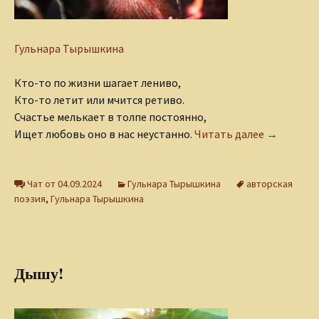
Гульнара Тырышкина
Кто-то по жизни шагает лениво,
Кто-то летит или мчится ретиво.
Счастье мелькает в толпе постоянно,
Где бродит
Ищет любовь оно в нас неустанно.
Читать далее
→
Чат от 04.09.2024
Гульнара Тырышкина
авторская
поэзия
,
Гульнара Тырышкина
Дышу!