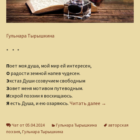
Гульнара Тырышкина
* * *
П
оет моя душа, мой мир ей интересен,
О
радости земной напев чудесен.
Э
кстаз Души созвучием свободным
З
овет меня мотивом путеводным.
И
скрой поэзии я восхищаюсь.
Поэзия. Акрости
Я
есть Душа, и ею озаряюсь.
Читать далее
→
Чат от 05.04.2024
Гульнара Тырышкина
авторская
поэзия
,
Гульнара Тырышкина