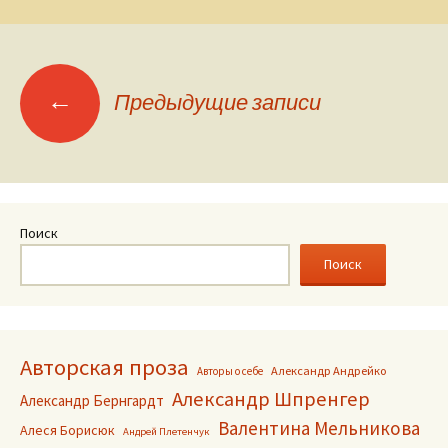
Навигация
←
Предыдущие записи
по
записям
Поиск
Поиск
Авторская проза
Александр Андрейко
Авторы о себе
Александр Шпренгер
Александр Бернгардт
Валентина Мельникова
Алеся Борисюк
Андрей Плетенчук