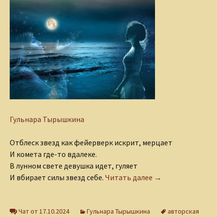
Гульнара Тырышкина
Отблеск звезд как фейерверк искрит, мерцает
И комета где-то вдалеке.
В лунном свете девушка идет, гуляет
Под луной
И вбирает силы звезд себе.
Читать далее
→
Чат от 17.10.2024
Гульнара Тырышкина
авторская