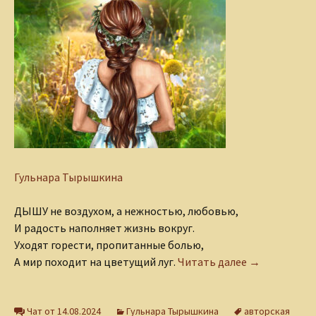
Гульнара Тырышкина
ДЫШУ не воздухом, а нежностью, любовью,
И радость наполняет жизнь вокруг.
Уходят горести, пропитанные болью,
Дышу!
А мир походит на цветущий луг.
Читать далее
→
Чат от 14.08.2024
Гульнара Тырышкина
авторская