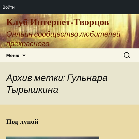
Войти
Клуб Интернет-Творцов
Онлайн сообщество любителей
прекрасного
Перейти
Найти:
Меню
к
содержимому
Архив метки: Гульнара
Тырышкина
Под луной