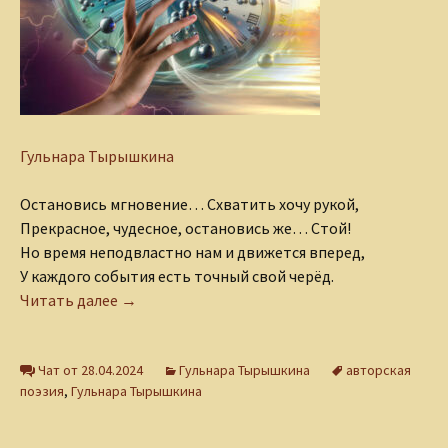
Гульнара Тырышкина
Остановись мгновение… Схватить хочу рукой,
Прекрасное, чудесное, остановись же… Стой!
Но время неподвластно нам и движется вперед,
У каждого события есть точный свой черёд.
Остановись, мгновение!..
Читать далее
→
Чат от 28.04.2024
Гульнара Тырышкина
авторская
поэзия
,
Гульнара Тырышкина