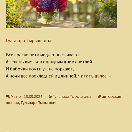
Гульнара Тырышкина
Все краски лета медленно стихают
А зелень листьев с каждым днем светлей.
И бабочки почти уж не порхают,
Приходит о
А ночи все прохладней и длинней.
Читать далее
→
Чат от 19.09.2024
Гульнара Тырышкина
авторская
поэзия
,
Гульнара Тырышкина