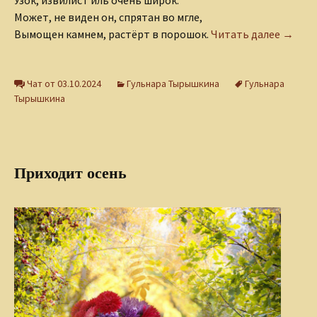
Узок, извилист иль очень широк.
Может, не виден он, спрятан во мгле,
К ярко
Вымощен камнем, растёрт в порошок.
Читать далее
→
Чат от 03.10.2024
Гульнара Тырышкина
Гульнара
Тырышкина
Приходит осень