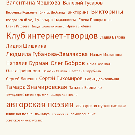
Валентина Мешкова
Валерий Гусаров
Викторины
Викторина
Вероника Родкевич
Виктор Деобальд
Гульнара Тырышкина
Елена Понкратова
Все про Новый год
Ирина Любина
Елена Рафеева
Звезды советского кино
Клуб интернет-творцов
Лидия Белова
Лидия Шишкина
Людмила Губанова-Землякова
Назым Изжанова
Олег Бобров
Наталия Бурман
Ольга Горецкая
Ольга Грибанова
Светлана Зарубина
Осколки ХХ века
Сергей Тихомиров
Сергей Ланевич
София Давиташвили
Тамара Знамировская
Татьяна Ерошенко
авторская песня
Театр Дождей глазами зрителя
авторская поэзия
авторская публицистика
книжная полка
самопознание
мои видео
психология
советское киноискусство