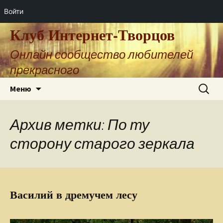
Войти
Клуб Интернет-Творцов
Онлайн сообщество любителей
прекрасного
Перейти
Найти:
Меню
к
содержимому
Архив метки: По ту
сторону старого зеркала
Василий в дремучем лесу