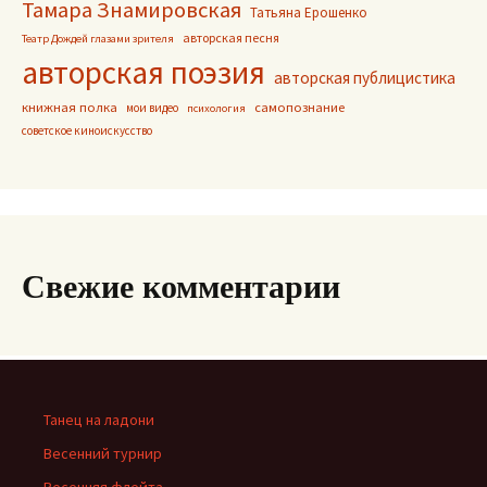
Тамара Знамировская
Татьяна Ерошенко
авторская песня
Театр Дождей глазами зрителя
авторская поэзия
авторская публицистика
книжная полка
самопознание
мои видео
психология
советское киноискусство
Свежие комментарии
Танец на ладони
Весенний турнир