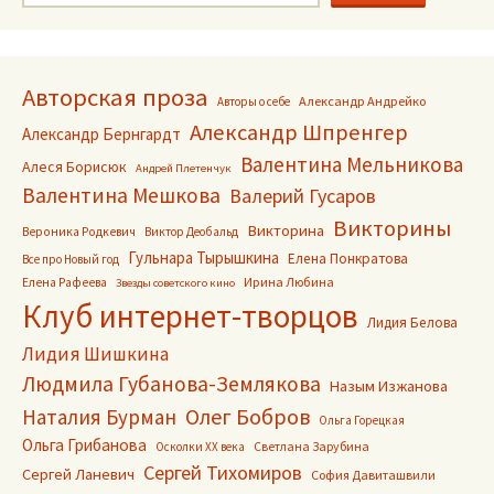
записям
Авторская проза
Александр Андрейко
Авторы о себе
Александр Шпренгер
Александр Бернгардт
Валентина Мельникова
Алеся Борисюк
Андрей Плетенчук
Валентина Мешкова
Валерий Гусаров
Викторины
Викторина
Вероника Родкевич
Виктор Деобальд
Гульнара Тырышкина
Елена Понкратова
Все про Новый год
Ирина Любина
Елена Рафеева
Звезды советского кино
Клуб интернет-творцов
Лидия Белова
Лидия Шишкина
Людмила Губанова-Землякова
Назым Изжанова
Олег Бобров
Наталия Бурман
Ольга Горецкая
Ольга Грибанова
Светлана Зарубина
Осколки ХХ века
Сергей Тихомиров
Сергей Ланевич
София Давиташвили