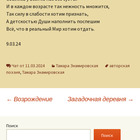
И в каждом возрасте так нежность множится,
Так силу в слабости хотим признать,
А детскостью Души наполнить поспешим
Всё, что в реальный Мир хотим отдать.
9.03.24
Чат от 11.03.2024
Тамара Знамировская
авторская
поэзия
,
Тамара Знамировская
Навигация
←
Возрождение
Загадочная деревня
→
по
Поиск
Поиск