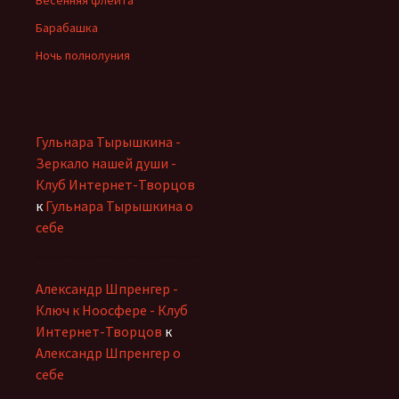
Весенняя флейта
Барабашка
Ночь полнолуния
Гульнара Тырышкина -
Зеркало нашей души -
Клуб Интернет-Творцов
к
Гульнара Тырышкина о
себе
Александр Шпренгер -
Ключ к Ноосфере - Клуб
Интернет-Творцов
к
Александр Шпренгер о
себе