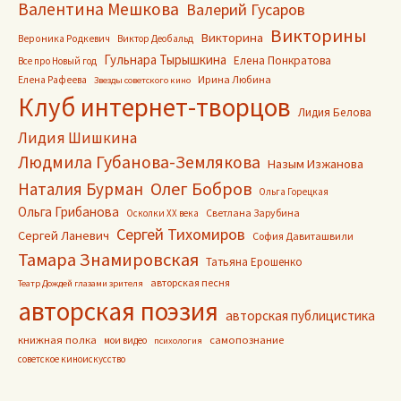
Валентина Мешкова
Валерий Гусаров
Викторины
Викторина
Вероника Родкевич
Виктор Деобальд
Гульнара Тырышкина
Елена Понкратова
Все про Новый год
Ирина Любина
Елена Рафеева
Звезды советского кино
Клуб интернет-творцов
Лидия Белова
Лидия Шишкина
Людмила Губанова-Землякова
Назым Изжанова
Олег Бобров
Наталия Бурман
Ольга Горецкая
Ольга Грибанова
Светлана Зарубина
Осколки ХХ века
Сергей Тихомиров
Сергей Ланевич
София Давиташвили
Тамара Знамировская
Татьяна Ерошенко
авторская песня
Театр Дождей глазами зрителя
авторская поэзия
авторская публицистика
книжная полка
самопознание
мои видео
психология
советское киноискусство