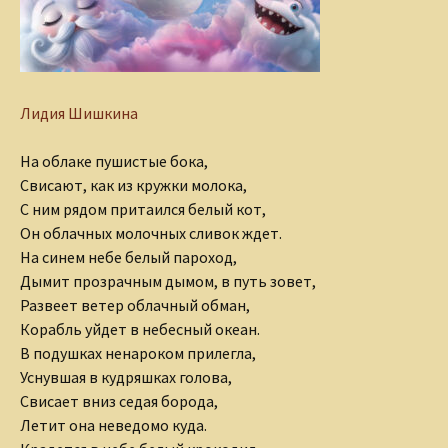
Лидия Шишкина
На облаке пушистые бока,
Свисают, как из кружки молока,
С ним рядом притаился белый кот,
Он облачных молочных сливок ждет.
На синем небе белый пароход,
Дымит прозрачным дымом, в путь зовет,
Развеет ветер облачный обман,
Корабль уйдет в небесный океан.
В подушках ненароком прилегла,
Уснувшая в кудряшках голова,
Свисает вниз седая борода,
Летит она неведомо куда.