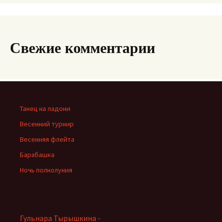
Свежие комментарии
Танец на ладони
Весенний турнир
Весенняя флейта
Барабашка
Ночь полнолуния
Гульнара Тырышкина -