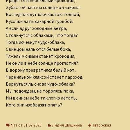
Крадется в небе белый крокодил,
Зубастой пастью солнце он закрыл.
Вослед плывут клочкастою толпой,
Кусочки ваты сахарной гурьбой.
А если вдруг холодные ветра,
Столкнутся с облаками, что тогда?
Тогда исчезнут чудо-облака,
Свинцом нальются белые бока,
Тяжелым сизым станет крокодил,
Не он ли в небе солнце проглотил?
В ворону превратился белый кот,
Чернильной кляксой станет пароход.
Вернуться ль снова чудо-облака?
Мы подождем, не торопясь пока,
Им в синем небе так легко летать,
Кого они изобразят опять?
Чат от 31.07.2025
Лидия Шишкина
авторская