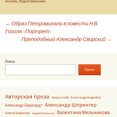
поэзия
,
Лидия Шишкина
Навигация
←
Образ Петромихали в повести Н.В.
Гоголя «Портрет»
по
Преподобный Александр Свирский
→
записям
Поиск
Поиск
Авторская проза
Александр Андрейко
Авторы о себе
Александр Шпренгер
Александр Бернгардт
Валентина Мельникова
Алеся Борисюк
Андрей Плетенчук