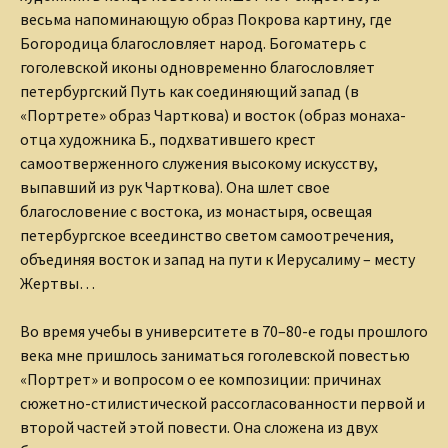
весьма напоминающую образ Покрова картину, где
Богородица благословляет народ. Богоматерь с
гоголевской иконы одновременно благословляет
петербургский Путь как соединяющий запад (в
«Портрете» образ Чарткова) и восток (образ монаха-
отца художника Б., подхватившего крест
самоотверженного служения высокому искусству,
выпавший из рук Чарткова). Она шлет свое
благословение с востока, из монастыря, освещая
петербургское всеединство светом самоотречения,
объединяя восток и запад на пути к Иерусалиму – месту
Жертвы…
Во время учебы в университете в 70–80-е годы прошлого
века мне пришлось заниматься гоголевской повестью
«Портрет» и вопросом о ее композиции: причинах
сюжетно-стилистической рассогласованности первой и
второй частей этой повести. Она сложена из двух