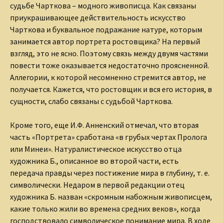
судьбе Чарткова – модного живописца. Как связаны
приукрашивающее действительность искусство
Чарткова и буквальное подражание натуре, которым
занимается автор портрета ростовщика? На первый
взгляд, это не ясно. Поэтому связь между двумя частями
повести тоже оказывается недостаточно проясненной.
Аллегории, к которой несомненно стремится автор, не
получается. Кажется, что ростовщик и вся его история, в
сущности, слабо связаны с судьбой Чарткова.
Кроме того, еще И.Ф. Анненский отмечал, что вторая
часть «Портрета» сработана «в грубых чертах Пролога
или Минеи». Натуралистическое искусство отца
художника Б., описанное во второй части, есть
передача правды через постижение мира в глубину, т. е.
символически. Недаром в первой редакции отец
художника Б. назван «скромным набожным живописцем,
какие только жили во времена средних веков», когда
господствовало символическое понимание мира. В ходе