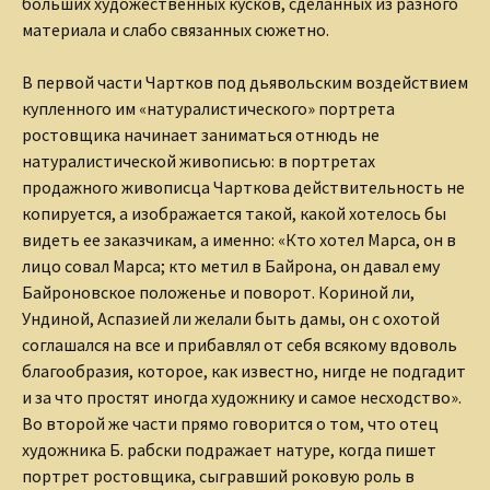
больших художественных кусков, сделанных из разного
материала и слабо связанных сюжетно.
В первой части Чартков под дьявольским воздействием
купленного им «натуралистического» портрета
ростовщика начинает заниматься отнюдь не
натуралистической живописью: в портретах
продажного живописца Чарткова действительность не
копируется, а изображается такой, какой хотелось бы
видеть ее заказчикам, а именно: «Кто хотел Марса, он в
лицо совал Марса; кто метил в Байрона, он давал ему
Байроновское положенье и поворот. Кориной ли,
Ундиной, Аспазией ли желали быть дамы, он с охотой
соглашался на все и прибавлял от себя всякому вдоволь
благообразия, которое, как известно, нигде не подгадит
и за что простят иногда художнику и самое несходство».
Во второй же части прямо говорится о том, что отец
художника Б. рабски подражает натуре, когда пишет
портрет ростовщика, сыгравший роковую роль в