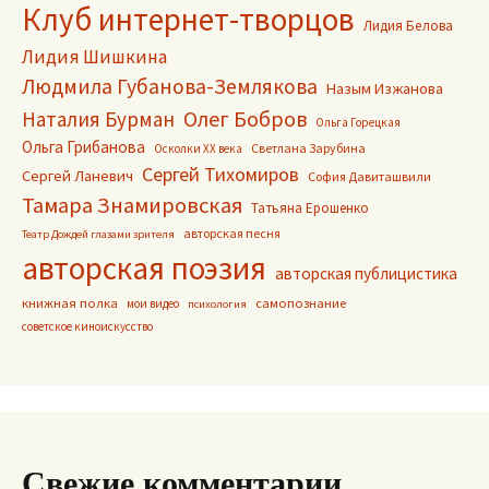
Клуб интернет-творцов
Лидия Белова
Лидия Шишкина
Людмила Губанова-Землякова
Назым Изжанова
Олег Бобров
Наталия Бурман
Ольга Горецкая
Ольга Грибанова
Светлана Зарубина
Осколки ХХ века
Сергей Тихомиров
Сергей Ланевич
София Давиташвили
Тамара Знамировская
Татьяна Ерошенко
авторская песня
Театр Дождей глазами зрителя
авторская поэзия
авторская публицистика
книжная полка
самопознание
мои видео
психология
советское киноискусство
Свежие комментарии