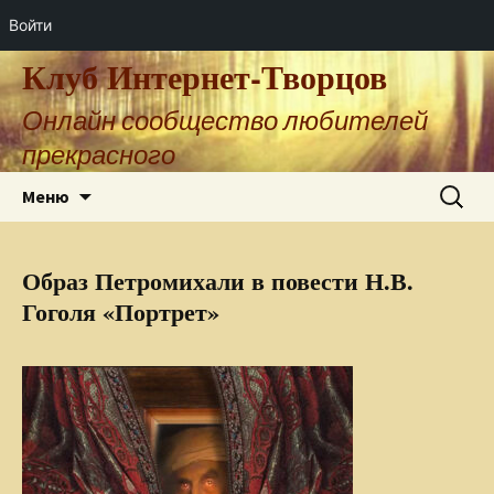
Войти
Клуб Интернет-Творцов
Онлайн сообщество любителей
прекрасного
Перейти
Найти:
Меню
к
содержимому
Образ Петромихали в повести Н.В.
Гоголя «Портрет»