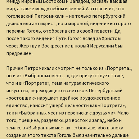
между мировым Востоком и Западом, раскалывающая
мир, а также между небом и землей. А это значит, что
гоголевский Петромихали – не только петербургский
дьявол или антихрист, но и мировой, видение которого
пережил Гоголь, отобразив его в своей повести. Да,
после такого видения Путь Гоголя вслед за Христом
через Жертву и Воскресение в новый Иерусалим был
предрешен!
Причем Петромихали смотрит не только из «Портрета»,
но и из «Выбранных мест…», где присутствует та же,
что и в «Портрете», тема натуралистического
искусства, переходящего в светское. Петербургский
«ростовщик» нарушает идейное и художественное
единство, наносит ущерб цельности как «Портрета»,
так и «Выбранных мест из переписки с друзьями». Мало
того, трещина, разделяющая восток и запад, небо и
землю, в «Выбранных местах…» больше, ибо в эпоху
создания этого текста Гоголь был значительно дальше