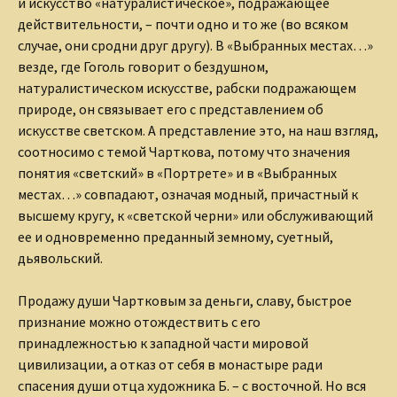
и искусство «натуралистическое», подражающее
действительности, – почти одно и то же (во всяком
случае, они сродни друг другу). В «Выбранных местах…»
везде, где Гоголь говорит о бездушном,
натуралистическом искусстве, рабски подражающем
природе, он связывает его с представлением об
искусстве светском. А представление это, на наш взгляд,
соотносимо с темой Чарткова, потому что значения
понятия «светский» в «Портрете» и в «Выбранных
местах…» совпадают, означая модный, причастный к
высшему кругу, к «светской черни» или обслуживающий
ее и одновременно преданный земному, суетный,
дьявольский.
Продажу души Чартковым за деньги, славу, быстрое
признание можно отождествить с его
принадлежностью к западной части мировой
цивилизации, а отказ от себя в монастыре ради
спасения души отца художника Б. – с восточной. Но вся