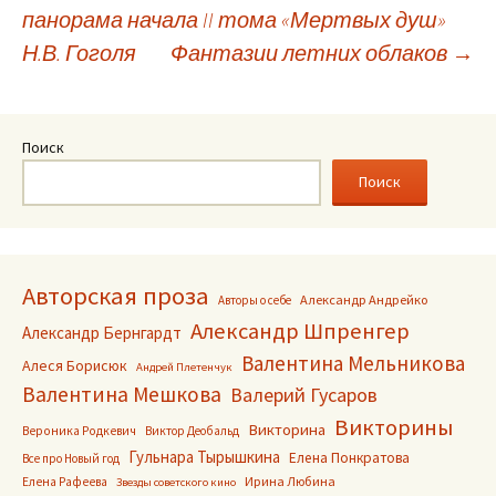
Навигация
панорама начала II тома «Мертвых душ»
по
Н.В. Гоголя
Фантазии летних облаков
→
записям
Поиск
Поиск
Авторская проза
Александр Андрейко
Авторы о себе
Александр Шпренгер
Александр Бернгардт
Валентина Мельникова
Алеся Борисюк
Андрей Плетенчук
Валентина Мешкова
Валерий Гусаров
Викторины
Викторина
Вероника Родкевич
Виктор Деобальд
Гульнара Тырышкина
Елена Понкратова
Все про Новый год
Ирина Любина
Елена Рафеева
Звезды советского кино