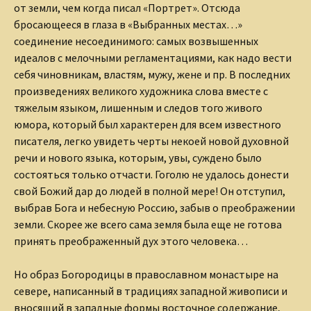
от земли, чем когда писал «Портрет». Отсюда
бросающееся в глаза в «Выбранных местах…»
соединение несоединимого: самых возвышенных
идеалов с мелочными регламентациями, как надо вести
себя чиновникам, властям, мужу, жене и пр. В последних
произведениях великого художника слова вместе с
тяжелым языком, лишенным и следов того живого
юмора, который был характерен для всем известного
писателя, легко увидеть черты некоей новой духовной
речи и нового языка, которым, увы, суждено было
состояться только отчасти. Гоголю не удалось донести
свой Божий дар до людей в полной мере! Он отступил,
выбрав Бога и небесную Россию, забыв о преображении
земли. Скорее же всего сама земля была еще не готова
принять преображенный дух этого человека…
Но образ Богородицы в православном монастыре на
севере, написанный в традициях западной живописи и
вносящий в западные формы восточное содержание,