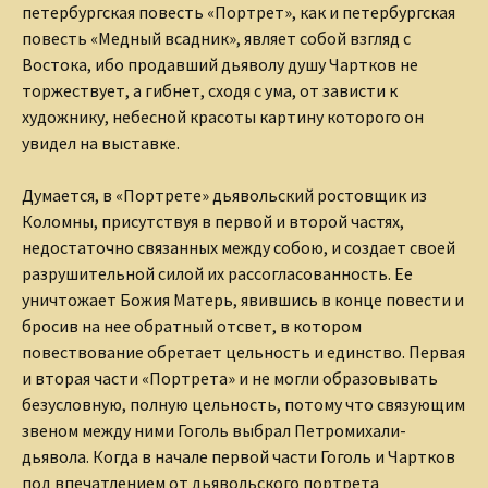
петербургская повесть «Портрет», как и петербургская
повесть «Медный всадник», являет собой взгляд с
Востока, ибо продавший дьяволу душу Чартков не
торжествует, а гибнет, сходя с ума, от зависти к
художнику, небесной красоты картину которого он
увидел на выставке.
Думается, в «Портрете» дьявольский ростовщик из
Коломны, присутствуя в первой и второй частях,
недостаточно связанных между собою, и создает своей
разрушительной силой их рассогласованность. Ее
уничтожает Божия Матерь, явившись в конце повести и
бросив на нее обратный отсвет, в котором
повествование обретает цельность и единство. Первая
и вторая части «Портрета» и не могли образовывать
безусловную, полную цельность, потому что связующим
звеном между ними Гоголь выбрал Петромихали-
дьявола. Когда в начале первой части Гоголь и Чартков
под впечатлением от дьявольского портрета