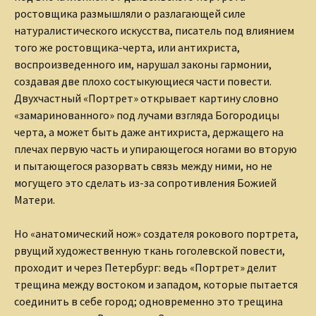
ростовщика размышляли о разлагающей силе
натуралистического искусства, писатель под влиянием
того же ростовщика-черта, или антихриста,
воспроизведенного им, нарушал законы гармонии,
создавая две плохо состыкующиеся части повести.
Двухчастный «Портрет» открывает картину словно
«замаринованного» под лучами взгляда Богородицы
черта, а может быть даже антихриста, держащего на
плечах первую часть и упирающегося ногами во вторую
и пытающегося разорвать связь между ними, но не
могущего это сделать из-за сопротивления Божией
Матери.
Но «анатомический нож» создателя рокового портрета,
рвущий художественную ткань гоголевской повести,
проходит и через Петербург: ведь «Портрет» делит
трещина между востоком и западом, которые пытается
соединить в себе город; одновременно это трещина