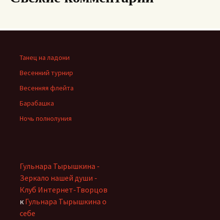
Танец на ладони
Весенний турнир
Весенняя флейта
Барабашка
Ночь полнолуния
Гульнара Тырышкина -
Зеркало нашей души -
Клуб Интернет-Творцов
к
Гульнара Тырышкина о
себе